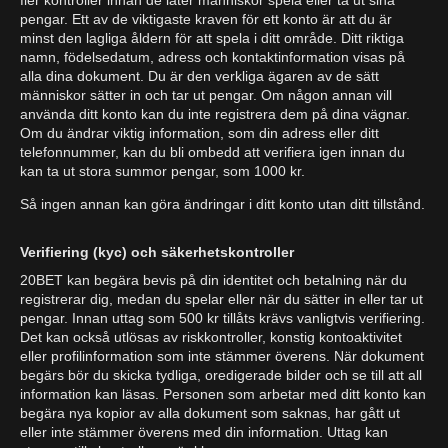
pengar. Ett av de viktigaste kraven för ett konto är att du är
minst den lagliga åldern för att spela i ditt område. Ditt riktiga
namn, födelsedatum, adress och kontaktinformation visas på
alla dina dokument. Du är den verkliga ägaren av de sätt
människor sätter in och tar ut pengar. Om någon annan vill
använda ditt konto kan du inte registrera dem på dina vägnar.
Om du ändrar viktig information, som din adress eller ditt
telefonnummer, kan du bli ombedd att verifiera igen innan du
kan ta ut stora summor pengar, som 1000 kr.
Så ingen annan kan göra ändringar i ditt konto utan ditt tillstånd.
Verifiering (kyc) och säkerhetskontroller
20BET kan begära bevis på din identitet och betalning när du
registrerar dig, medan du spelar eller när du sätter in eller tar ut
pengar. Innan uttag som 500 kr tillåts krävs vanligtvis verifiering.
Det kan också utlösas av riskkontroller, konstig kontoaktivitet
eller profilinformation som inte stämmer överens. När dokument
begärs bör du skicka tydliga, oredigerade bilder och se till att all
information kan läsas. Personen som arbetar med ditt konto kan
begära nya kopior av alla dokument som saknas, har gått ut
eller inte stämmer överens med din information. Uttag kan