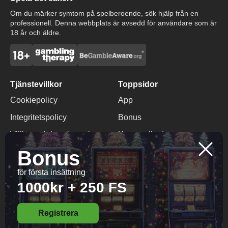
Om du märker symtom på spelberoende, sök hjälp från en
professionell. Denna webbplats är avsedd för användare som är
18 år och äldre.
Tjänstevillkor
Toppsidor
Cookiepolicy
App
Integritetspolicy
Bonus
Villkor och bestämmelser
Kampanjkod
Bonus
Ansvarsfullt spelande
Ingen insättningsbonus
för första insättning
Kontakter
1000kr + 250 FS
+46790273415
info@20bet-casino.se
Registrera
© 2026 All Rights