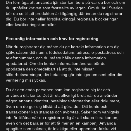
Din förmåga att använda tjänster kan bero på var du bor och om
du uppfyller kraven som fastställts av lagen. Om du är i Sverige
bör du se till att produkten är tillgänglig där innan du registrerar
dig. Du bör inte heller försöka kringgå regionala blockeringar
eller kvalificeringskontroller.
Personlig information och krav för registrering
När du registrerar dig måste du ge korrekt information om dig
själv, såsom ditt namn, födelsedatum, adress, e-postadress och
telefonnummer, och du måste hålla denna information
uppdaterad. Om din kontaktinformation ändras bör du
uppdatera den omedelbart så att du inte missar
säkerhetsvarningar, din betalning går inte igenom sent eller din
verifiering misslyckas.
Du är den enda personen som kan registrera sig för och
använda ditt konto. Det är ett allvarligt brott när du använder
någon annans identitet, betalningsinformation eller dokument,
även om de ger dig tillstånd att göra det. Ditt konto och
transaktioner kan stängas och avbrytas. Saker som vanligtvis
inte är tillåtna när du registrerar dig är att skapa flera konton,
även om det bara är för att få mer än en kampanj. Använda
uppgifter som saknas, är felaktiga eller uppenbart falska vid