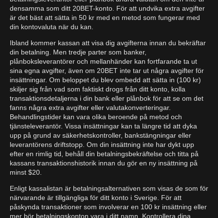
densamma som ditt 20BET-konto. För att undvika extra avgifter
är det bäst att sätta in 50 kr med en metod som fungerar med
din kontovaluta när du kan.
Ibland kommer kassan att visa dig avgifterna innan du bekräftar
din betalning. Men tredje parter som banker,
plånboksleverantörer och mellanhänder kan fortfarande ta ut
sina egna avgifter, även om 20BET inte tar ut några avgifter för
insättningar. Om beloppet du blev ombedd att sätta in (100 kr)
skiljer sig från vad som faktiskt drogs från ditt konto, kolla
transaktionsdetaljerna i din bank eller plånbok för att se om det
fanns några extra avgifter eller valutakonverteringar.
Behandlingstider kan vara olika beroende på metod och
tjänsteleverantör. Vissa insättningar kan ta längre tid att dyka
upp på grund av säkerhetskontroller, bankstängningar eller
leverantörens driftstopp. Om din insättning inte har dykt upp
efter en rimlig tid, behåll din betalningsbekräftelse och titta på
kassans transaktionshistorik innan du gör en ny insättning på
minst $20.
Enligt kassalistan är betalningsalternativen som visas de som för
närvarande är tillgängliga för ditt konto i Sverige. För att
påskynda transaktioner som involverar en 100 kr insättning eller
mer bör betalningskonton vara i ditt namn. Kontrollera dina