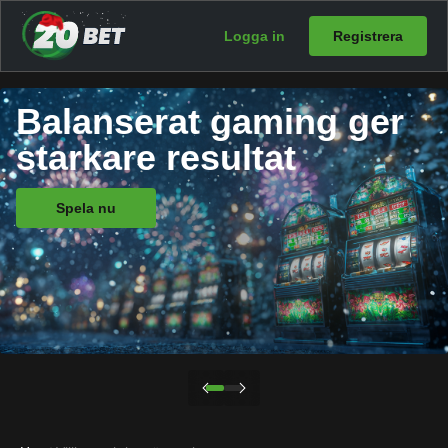
Logga in
Registrera
Balanserat gaming ger
starkare resultat
Spela nu