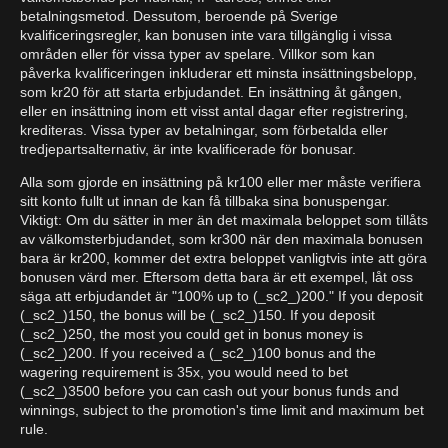
betalningsmetod. Dessutom, beroende på Sverige
kvalificeringsregler, kan bonusen inte vara tillgänglig i vissa
områden eller för vissa typer av spelare. Villkor som kan
påverka kvalificeringen inkluderar ett minsta insättningsbelopp,
som kr20 för att starta erbjudandet. En insättning åt gången,
eller en insättning inom ett visst antal dagar efter registrering,
krediteras. Vissa typer av betalningar, som förbetalda eller
tredjepartsalternativ, är inte kvalificerade för bonusar.
Alla som gjorde en insättning på kr100 eller mer måste verifiera
sitt konto fullt ut innan de kan få tillbaka sina bonuspengar.
Viktigt: Om du sätter in mer än det maximala beloppet som tillåts
av välkomsterbjudandet, som kr300 när den maximala bonusen
bara är kr200, kommer det extra beloppet vanligtvis inte att göra
bonusen värd mer. Eftersom detta bara är ett exempel, låt oss
säga att erbjudandet är "100% up to (_sc2_)200." If you deposit
(_sc2_)150, the bonus will be (_sc2_)150. If you deposit
(_sc2_)250, the most you could get in bonus money is
(_sc2_)200. If you received a (_sc2_)100 bonus and the
wagering requirement is 35x, you would need to bet
(_sc2_)3500 before you can cash out your bonus funds and
winnings, subject to the promotion's time limit and maximum bet
rule.