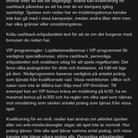
timmar efter att det blir tillgängligt. Ibland kan kvalificering för
cashback påverkas av att ha mer än en kampanj igång
samtidigt. Spelare som redan har en insättningsbonus kanske
inte kan gå med i vissa kampanjer, medan andra låter dem men
har olika gränser eller omsättningskrav.
Kolla cashback-erbjudandets text för att se om det fungerar med
bonusen du redan har.
VIP-programregler: Lojalitetsmedlemmar i VIP-programmet får
vanligtvis specialbonusar, större cashback, personliga
erbjudanden och snabbare uttag för att spela regelbundet. Det
finns olika poängräntor för slots och livekasino, så håll ett öga
på dem. Nivåprogression baseras vanligtvis på antalet poäng
som tjänats från kvalificerade vad. Vissa restriktioner, villkor och
saker som inte är tillåtna kan följa med VIP-förmåner. Till
exempel kan en VIP-bonus kräva en insättning på kr30, ha en
maximal bonus på kr300 och ha regler om vilka spel som räknas
mot omsättning som sänker antalet poäng som tjänas från vissa
spel.
Kvalificering för en nivå: nivåer kan ändras om aktivitet sjunker
eller om anti-missbruksregler säger att spel inte är normalt. Hur
poäng tjänas: Inte alla spel tjänar samma antal poäng, och vissa
kanske inte tjänar några poäng alls. Personliga erbjudanden: