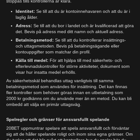
stoppas tills kontrollerna är klara.
Identitet:
Se till att du är kontoinnehavaren och att du är i
laglig ålder.
Adress:
Se till att du bor i landet och är kvalificerad att göra
det. Bevis på adress med ditt namn och aktuell adress.
Betalningsmetod:
Se till att du kontrollerar insättnings-
och uttagsmetoden. Bevis på betalningsägande eller
kontouppgifter som matchar din profil.
Källa till medel:
För att hjälpa till med säkerhets- och
efterlevnadskontroller för större aktiviteter, dokument som
visar hur insatta medel erhölls.
Av säkerhetsskäl behandlas uttag vanligtvis till samma
betalningsmetod som användes för insättning. Det kan finnas
fler kontroller som behöver göras innan en utbetalning som
2000 kr godkänns om du använde mer än en metod. Du kan bli
ombedd att välja en primär uttagsväg.
Spelregler och gränser för ansvarsfullt spelande
20BET uppmuntrar spelare att spela ansvarsfullt och förväntar
sig att de håller spelande roligt och inom sina egna gränser. Om
du tycker att det blir svårt att kontrollera hur du spelar bör du