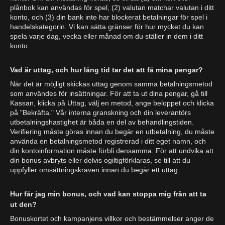
plånbok kan användas för spel, (2) valutan matchar valutan i ditt
konto, och (3) din bank inte har blockerat betalningar för spel i
handelskategorin. Vi kan sätta gränser för hur mycket du kan
spela varje dag, vecka eller månad om du ställer in dem i ditt
konto.
Vad är uttag, och hur lång tid tar det att få mina pengar?
När det är möjligt skickas uttag genom samma betalningsmetod
som användes för insättningar. För att ta ut dina pengar, gå till
Kassan, klicka på Uttag, välj en metod, ange beloppet och klicka
på "Bekräfta." Vår interna granskning och din leverantörs
utbetalningshastighet är båda en del av behandlingstiden.
Verifiering måste göras innan du begär en utbetalning, du måste
använda en betalningsmetod registrerad i ditt eget namn, och
din kontoinformation måste förbli densamma. För att undvika att
din bonus avbryts eller delvis ogiltigförklaras, se till att du
uppfyller omsättningskraven innan du begär ett uttag.
Hur får jag min bonus, och vad kan stoppa mig från att ta
ut den?
Bonuskortet och kampanjens villkor och bestämmelser anger de