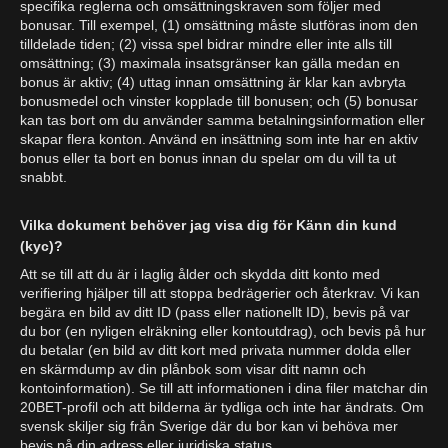
specifika reglerna och omsättningskraven som följer med
bonusar. Till exempel, (1) omsättning måste slutföras inom den
tilldelade tiden; (2) vissa spel bidrar mindre eller inte alls till
omsättning; (3) maximala insatsgränser kan gälla medan en
bonus är aktiv; (4) uttag innan omsättning är klar kan avbryta
bonusmedel och vinster kopplade till bonusen; och (5) bonusar
kan tas bort om du använder samma betalningsinformation eller
skapar flera konton. Använd en insättning som inte har en aktiv
bonus eller ta bort en bonus innan du spelar om du vill ta ut
snabbt.
Vilka dokument behöver jag visa dig för Känn din kund
(kyc)?
Att se till att du är i laglig ålder och skydda ditt konto med
verifiering hjälper till att stoppa bedrägerier och återkrav. Vi kan
begära en bild av ditt ID (pass eller nationellt ID), bevis på var
du bor (en nyligen elräkning eller kontoutdrag), och bevis på hur
du betalar (en bild av ditt kort med privata nummer dolda eller
en skärmdump av din plånbok som visar ditt namn och
kontoinformation). Se till att informationen i dina filer matchar din
20BET-profil och att bilderna är tydliga och inte har ändrats. Om
svensk skiljer sig från Sverige där du bor kan vi behöva mer
bevis på din adress eller juridiska status.