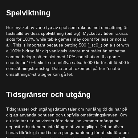
Spelviktning
Hur mycket av varje typ av spel som räknas mot omsättning är
fastställd av dess spelviktning (bidrag). Mycket av tiden räknas
slots för 100%, while table games may count for less or not at
all. This is important because betting 500 (_sc0_) on a slot with
a 100% bidrag får dig vanligtvis längre mot målet än att satsa
samma belopp på en slot med 10% contribution. If a game
counts for 10%, skulle du behöva satsa 5 000 kr för att få 500 kr
i omsättningsframsteg. Detta är ett exempel på hur "snabb
omsättnings"-strategier kan gå fel.
Tidsgränser och utgång
Tidsgränser och utgångsdatum talar om hur lång tid du har på
dig att använda bonusen och uppfylla omsättningskraven. Om
du inte tar ut dina vinster före deadline kommer många no
deposit-erbjudanden inte längre att vara giltiga. Det behöver
finnas tillräckligt med tid och pengahantering för att slutföra om