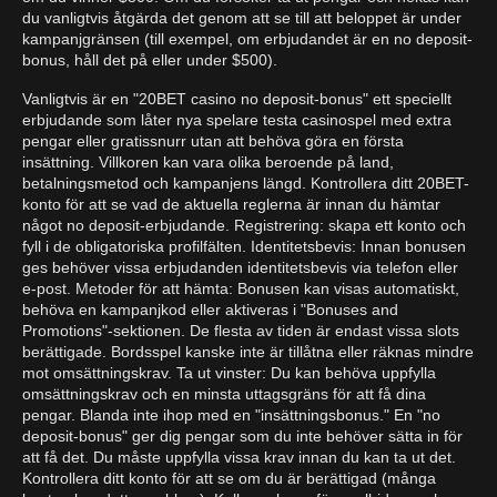
du vanligtvis åtgärda det genom att se till att beloppet är under
kampanjgränsen (till exempel, om erbjudandet är en no deposit-
bonus, håll det på eller under $500).
Vanligtvis är en "20BET casino no deposit-bonus" ett speciellt
erbjudande som låter nya spelare testa casinospel med extra
pengar eller gratissnurr utan att behöva göra en första
insättning. Villkoren kan vara olika beroende på land,
betalningsmetod och kampanjens längd. Kontrollera ditt 20BET-
konto för att se vad de aktuella reglerna är innan du hämtar
något no deposit-erbjudande. Registrering: skapa ett konto och
fyll i de obligatoriska profilfälten. Identitetsbevis: Innan bonusen
ges behöver vissa erbjudanden identitetsbevis via telefon eller
e-post. Metoder för att hämta: Bonusen kan visas automatiskt,
behöva en kampanjkod eller aktiveras i "Bonuses and
Promotions"-sektionen. De flesta av tiden är endast vissa slots
berättigade. Bordsspel kanske inte är tillåtna eller räknas mindre
mot omsättningskrav. Ta ut vinster: Du kan behöva uppfylla
omsättningskrav och en minsta uttagsgräns för att få dina
pengar. Blanda inte ihop med en "insättningsbonus." En "no
deposit-bonus" ger dig pengar som du inte behöver sätta in för
att få det. Du måste uppfylla vissa krav innan du kan ta ut det.
Kontrollera ditt konto för att se om du är berättigad (många