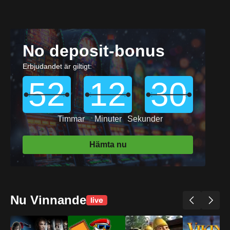
No deposit-bonus
Erbjudandet är giltigt:
52
12
28
Timmar
Minuter
Sekunder
Hämta nu
Nu Vinnande