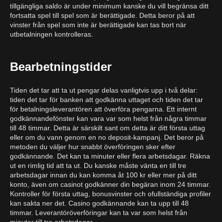
tillgängliga saldo är under minimum kanske du vill begränsa ditt
fortsatta spel till spel som är berättigade. Detta beror på att
vinster från spel som inte är berättigade kan tas bort när
utbetalningen kontrolleras.
Bearbetningstider
Tiden det tar att ta ut pengar delas vanligtvis upp i två delar:
tiden det tar för banken att godkänna uttaget och tiden det tar
för betalningsleverantören att överföra pengarna. Ett internt
godkännandefönster kan vara var som helst från några timmar
till 48 timmar. Detta är särskilt sant om detta är ditt första uttag
eller om du vann genom en no deposit-kampanj. Det beror på
metoden du väljer hur snabbt överföringen sker efter
godkännande. Det kan ta minuter eller flera arbetsdagar. Räkna
ut en rimlig tid att ta ut. Du kanske måste vänta en till tre
arbetsdagar innan du kan komma åt 100 kr eller mer på ditt
konto, även om casinot godkänner din begäran inom 24 timmar.
Kontroller för första uttag, bonusvinster och ofullständiga profiler
kan sakta ner det. Casino godkännande kan ta upp till 48
timmar. Leverantöröverföringar kan ta var som helst från
minuter till tre arbetsdagar.