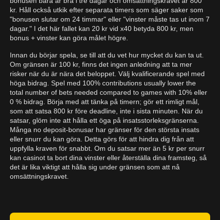
bonusen bara är bra i tre dagar och omsättningskravet är 800
kr. Håll också utkik efter separata timers som säger saker som
"bonusen slutar om 24 timmar" eller "vinster måste tas ut inom 7
dagar." I det här fallet kan 20 kr vid x40 betyda 800 kr, men
bonus + vinster kan göra målet högre.
Innan du börjar spela, se till att du vet hur mycket du kan ta ut.
Om gränsen är 100 kr, finns det ingen anledning att ta mer
risker när du är nära det beloppet. Välj kvalificerande spel med
höga bidrag. Spel med 100% contributions usually lower the
total number of bets needed compared to games with 10% eller
0 % bidrag. Börja med att tänka på timern; gör ett rimligt mål,
som att satsa 800 kr före deadline, inte i sista minuten. När du
satsar, glöm inte att hålla ett öga på insatsstorleksgränserna.
Många no deposit-bonusar har gränser för den största insats
eller snurr du kan göra. Detta görs för att hindra dig från att
uppfylla kraven för snabbt. Om du satsar mer än 5 kr per snurr
kan casinot ta bort dina vinster eller återställa dina framsteg, så
det är lika viktigt att hålla sig under gränsen som att nå
omsättningskravet.