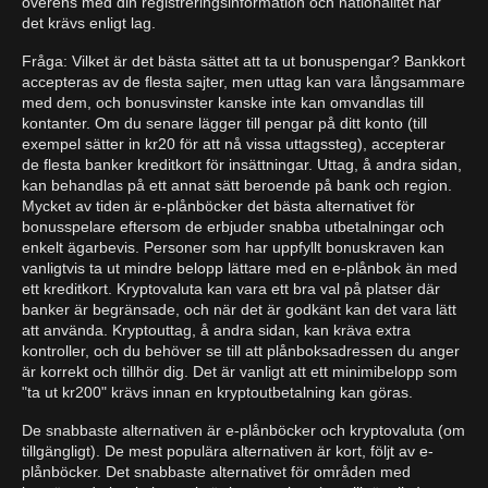
överens med din registreringsinformation och nationalitet när
det krävs enligt lag.
Fråga: Vilket är det bästa sättet att ta ut bonuspengar? Bankkort
accepteras av de flesta sajter, men uttag kan vara långsammare
med dem, och bonusvinster kanske inte kan omvandlas till
kontanter. Om du senare lägger till pengar på ditt konto (till
exempel sätter in kr20 för att nå vissa uttagssteg), accepterar
de flesta banker kreditkort för insättningar. Uttag, å andra sidan,
kan behandlas på ett annat sätt beroende på bank och region.
Mycket av tiden är e-plånböcker det bästa alternativet för
bonusspelare eftersom de erbjuder snabba utbetalningar och
enkelt ägarbevis. Personer som har uppfyllt bonuskraven kan
vanligtvis ta ut mindre belopp lättare med en e-plånbok än med
ett kreditkort. Kryptovaluta kan vara ett bra val på platser där
banker är begränsade, och när det är godkänt kan det vara lätt
att använda. Kryptouttag, å andra sidan, kan kräva extra
kontroller, och du behöver se till att plånboksadressen du anger
är korrekt och tillhör dig. Det är vanligt att ett minimibelopp som
"ta ut kr200" krävs innan en kryptoutbetalning kan göras.
De snabbaste alternativen är e-plånböcker och kryptovaluta (om
tillgängligt). De mest populära alternativen är kort, följt av e-
plånböcker. Det snabbaste alternativet för områden med