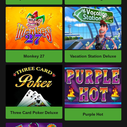
Monkey 27
Vacation Station Deluxe
Three Card Poker Deluxe
Purple Hot