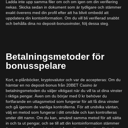
Ladda inte upp samma filer om och om igen om din verifiering
nekas. Skicka sedan in dokument som är tydligare och stämmer
exakt överens med din profil efter att ha blivit ombedd att
uppdatera din kontoinformation. Om du vill bli verifierad snabbt
och behålla dina no deposit-bonusvinster, följ dessa steg.
Betalningsmetoder för
bonusspelare
Kort, e-plånböcker, kryptovalutor och var de accepteras: Om du
hämtar en no deposit-bonus från 20BET Casino är
betalningsmetoden du väljer viktigast när du vill ta ut dina vinster
i riktiga pengar. Även om du börjar med 0 kr behöver du
fortfarande en uttagsmetod som fungerar för att få dina vinster
och gå igenom de vanliga kontrollerna. För att undvika väntan,
välj en metod som fungerar i ditt område och kan kontrolleras
under ditt namn. Om du kan, använd samma metod för att sätta
in och ta ut pengar, och se till att din kontoinformation stämmer