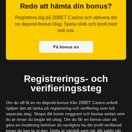
Redo att hämta din bonus?
Registrera dig på 20BET Casino och aktivera din
no deposit-bonus idag. Spela slots och bord med
noll risk.
Få bonus nu
Registrerings- och
verifieringssteg
Om du vill få en no deposit-bonus från 20BET Casino enkelt
hjälper det att tänka på registrering och verifiering som två
separata steg. Skapa ditt konto noggrant och bevisa sedan vem
du är innan du begär ett uttag. Om du får en bonus utan att
göra en insättning behöver du vanligtvis ha din profil verifierad
innan du kan ta ut den. Detta är särskilt sant när ditt saldo når