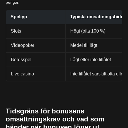
pengar.
Speltyp
Typiskt omsättningsbidrag
Slots
Högt (ofta 100 %)
Videopoker
Medel till lågt
Bordsspel
Lågt eller inte tillåtet
Live casino
Inte tillåtet särskilt ofta eller i
Tidsgräns för bonusens
omsättningskrav och vad som
händer när bonusen löper ut