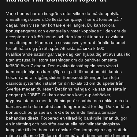
Varje bonus har en tidsgräns efter vilken du måste uppfylla
omsättningskraven. De flesta kampanjer har ett fönster på 7
dagar, men vissa har kortare eller längre. Du kan förlora
bonuspengarna och eventuella vinster kopplade till den om du
accepterar en kr50-bonus och den löper ut innan du avslutar
omsättningen. Planera din sessionsvolym runt förfallodatumet
för att hålla dig på rätt spår. Att sikta på cirka kr500 i
kvalificerande satsningar varje dag kan hjälpa dig att avsluta i tid
utan att rusa in i stora satsningar om du behöver omsätta
kr3500 över 7 dagar. Den exakta tidsstämpeln som visas i
kampanjdetaljerna kan hjälpa dig att räkna ut om ditt kontos
tidszon ändrar utgångstiden. Bonusnedräkningen kan följa
casinots systemtid i stället för din lokala tid om du spelar från
Sverige medan du reser. Det finns många olika sätt att sätta in
pengar på 20BET. Du kan använda kort, e-plånböcker,
kryptovaluta och mer. Insättningar är snabba och enkla, och du
kan använda den metod som fungerar bäst för dig. Du kan få en
bonus och börja spela direkt eftersom de flesta alternativ
behandlas direkt. Förbered en tillräcklig bankrulle innan du gör
en insättning och bekräfta eventuella minimiinsättningskrav
kopplade till den bonus du önskar. Om kampanjen säger att du
måste sätta in kr100 kan det innebära att bonusen inte fungerar