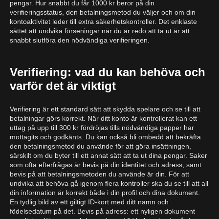
pengar. Hur snabbt du får 1000 kr beror på din
verifieringsstatus, den betalningsmetod du väljer och om din
kontoaktivitet leder till extra säkerhetskontroller. Det enklaste
sättet att undvika förseningar när du är redo att ta ut är att
snabbt slutföra den nödvändiga verifieringen.
Verifiering: vad du kan behöva och
varför det är viktigt
Verifiering är ett standard sätt att skydda spelare och se till att
betalningar görs korrekt. När ditt konto är kontrollerat kan ett
uttag på upp till 300 kr fördröjas tills nödvändiga papper har
mottagits och godkänts. Du kan också bli ombedd att bekräfta
den betalningsmetod du använde för att göra insättningen,
särskilt om du byter till ett annat sätt att ta ut dina pengar. Saker
som ofta efterfrågas är bevis på din identitet och adress, samt
bevis på att betalningsmetoden du använde är din. För att
undvika att behöva gå igenom flera kontroller ska du se till att all
din information är korrekt både i din profil och dina dokument.
En tydlig bild av ett giltigt ID-kort med ditt namn och
födelsedatum på det. Bevis på adress: ett nyligen dokument