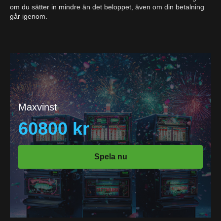
om du sätter in mindre än det beloppet, även om din betalning
går igenom.
Maxvinst
60800 kr
Spela nu