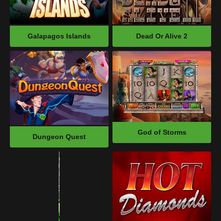
och avgifter
Verifiering: vad du kan behöva och varför det är viktigt
Galapagos Islands
Dead Or Alive 2
Minimi- och maximigränser för insättningar, uttag och
satsningar
App- och webbläsarerbjudanden för 20bet
mobilcasinobonus
God of Storms
Dungeon Quest