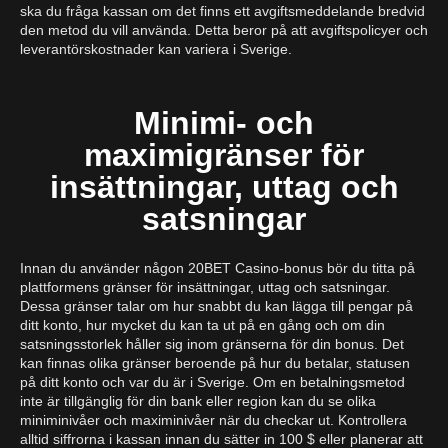
ska du fråga kassan om det finns ett avgiftsmeddelande bredvid
den metod du vill använda. Detta beror på att avgiftspolicyer och
leverantörskostnader kan variera i Sverige.
Minimi- och
maximigränser för
insättningar, uttag och
satsningar
Innan du använder någon 20BET Casino-bonus bör du titta på
plattformens gränser för insättningar, uttag och satsningar.
Dessa gränser talar om hur snabbt du kan lägga till pengar på
ditt konto, hur mycket du kan ta ut på en gång och om din
satsningsstorlek håller sig inom gränserna för din bonus. Det
kan finnas olika gränser beroende på hur du betalar, statusen
på ditt konto och var du är i Sverige. Om en betalningsmetod
inte är tillgänglig för din bank eller region kan du se olika
miniminivåer och maximinivåer när du checkar ut. Kontrollera
alltid siffrorna i kassan innan du sätter in 100 $ eller planerar att