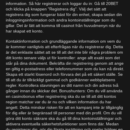
information. Så här registrerar och loggar du in: Gå till 20BET
och klicka på knappen "Registrera dig". Välj det sätt att
registrera dig som fungerar bäst för din enhet, skapa sedan din
inloggningsinformation och andra kontoinställningar som du
gillar. Det är lätt att komma till casinot från huvudmenyn när du
har skapat ett konto.
Kontaktinformation och grundläggande information om vem du
är kommer vanligtvis att efterfrågas när du registrerar dig. Detta
är det enklaste sättet att se till att det inte blir några problem om
ditt konto senare väljs ut för kontroller: ange allt exakt som det
står på dina dokument. Bekräfta din registrering genom att ange
en giltig e-postadress eller telefonnummer som du kan nå direkt.
Skapa ett starkt lösenord och förvara det på ett säkert ställe. Se
till att du är tillräckligt gammal och godkänner webbplatsens
regler. Kontrollera stavningen av ditt namn och din adress två
gånger innan du skickar det. Bonushunters: Om du vill använda
en casinobonus efter registrering ska du se till att ditt kontos
region matchar var du är nu och vilken information du har
angett. Detta minskar risken för att en kampanj inte är tillgänglig
för dig eller är begränsad till personer med din profil. Om du vill
göra ditt konto säkrare ska du gå till dina kontoinställningar och
aktivera eventuella säkerhetsfunktioner som finns där. Medan
du registrerar dig, gör din första insättning och spelar hjälper en