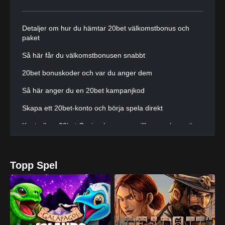
Detaljer om hur du hämtar 20bet välkomstbonus och
paket
Så här får du välkomstbonusen snabbt
20bet bonuskoder och var du anger dem
Så här anger du en 20bet kampanjkod
Skapa ett 20bet-konto och börja spela direkt
Kontrollera 20bet Casino-bonusens villkor, spel som är
godkända och tidsram inom vilken bonusen kan
användas innan du hämtar den
Så här fungerar det
Topp Spel
Spel som är godkända och bidragsnivåer
Tidsgräns för bonusens omsättningskrav och vad som
händer när bonusen löper ut
Så här tar du ut pengar från 20bet: verifiering, tidsramar