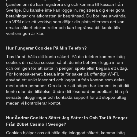
tjänsten om du kan registrera dig och komma till kassan från
Sverige. Du kanske inte kan logga in, registrera dig eller göra
betalningar om åtkomsten är begränsad. Du bör inte använda
en VPN eller ett verktyg som döljer din plats eftersom det kan
orsaka säkerhetskontroller och kan begränsa ditt konto tills
verifieringen är klar.
Hur Fungerar Cookies På Min Telefon?
Tips för att hålla ditt konto säkert: På din telefon kommer ihåg
cookies din säkra session så att du inte behöver logga in om
och om igen för att sätta in pengar, spela eller begära ett uttag.
För kontosäkerhet, betala inte för saker på offentligt Wi-Fi,
använd ett unikt lösenord och logga ut från konton som delas
med andra personer. Om du tror att någon har kommit in på ditt
konto utan din tillåtelse, ändra ditt lösenord omedelbart, titta på
senaste inloggningar och kontakta support för att stoppa uttag
medan vi kontrollerar kontot.
Hur Ändrar Cookies Sättet Jag Sätter In Och Tar Ut Pengar
Från 20bet Casino I Sverige?
Cookies hjälper oss att hålla dig inloggad säkert, komma ihåg