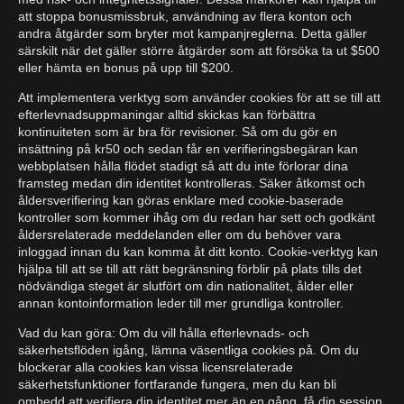
att stoppa bonusmissbruk, användning av flera konton och
andra åtgärder som bryter mot kampanjreglerna. Detta gäller
särskilt när det gäller större åtgärder som att försöka ta ut $500
eller hämta en bonus på upp till $200.
Att implementera verktyg som använder cookies för att se till att
efterlevnadsuppmaningar alltid skickas kan förbättra
kontinuiteten som är bra för revisioner. Så om du gör en
insättning på kr50 och sedan får en verifieringsbegäran kan
webbplatsen hålla flödet stadigt så att du inte förlorar dina
framsteg medan din identitet kontrolleras. Säker åtkomst och
åldersverifiering kan göras enklare med cookie-baserade
kontroller som kommer ihåg om du redan har sett och godkänt
åldersrelaterade meddelanden eller om du behöver vara
inloggad innan du kan komma åt ditt konto. Cookie-verktyg kan
hjälpa till att se till att rätt begränsning förblir på plats tills det
nödvändiga steget är slutfört om din nationalitet, ålder eller
annan kontoinformation leder till mer grundliga kontroller.
Vad du kan göra: Om du vill hålla efterlevnads- och
säkerhetsflöden igång, lämna väsentliga cookies på. Om du
blockerar alla cookies kan vissa licensrelaterade
säkerhetsfunktioner fortfarande fungera, men du kan bli
ombedd att verifiera din identitet mer än en gång, få din session