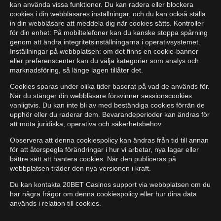
kan använda vissa funktioner. Du kan radera eller blockera
cookies i din webbläsares inställningar, och du kan också ställa
in din webbläsare att meddela dig när cookies sätts. Kontroller
för din enhet: På mobiltelefoner kan du kanske stoppa spårning
genom att ändra integritetsinställningarna i operativsystemet.
Inställningar på webbplatsen: om det finns en cookie-banner
eller preferenscenter kan du välja kategorier som analys och
marknadsföring, så länge lagen tillåter det.
Cookies sparas under olika tider baserat på vad de används för.
När du stänger din webbläsare försvinner sessionscookies
vanligtvis. Du kan inte bli av med beständiga cookies förrän de
upphör eller du raderar dem. Bevarandeperioder kan ändras för
att möta juridiska, operativa och säkerhetsbehov.
Observera att denna cookiespolicy kan ändras från tid till annan
för att återspegla förändringar i hur vi arbetar, nya lagar eller
bättre sätt att hantera cookies. När den publiceras på
webbplatsen träder den nya versionen i kraft.
Du kan kontakta 20BET Casinos support via webbplatsen om du
har några frågor om denna cookiespolicy eller hur dina data
används i relation till cookies.